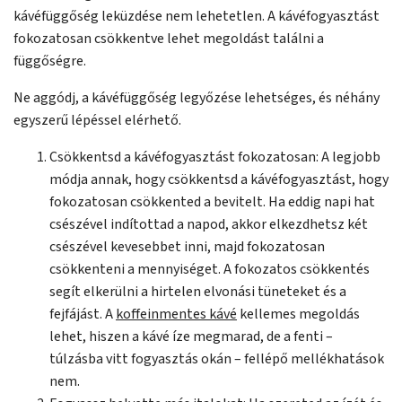
kávéfüggőség leküzdése nem lehetetlen. A kávéfogyasztást
fokozatosan csökkentve lehet megoldást találni a
függőségre.
Ne aggódj, a kávéfüggőség legyőzése lehetséges, és néhány
egyszerű lépéssel elérhető.
Csökkentsd a kávéfogyasztást fokozatosan: A legjobb
módja annak, hogy csökkentsd a kávéfogyasztást, hogy
fokozatosan csökkented a bevitelt. Ha eddig napi hat
csészével indítottad a napod, akkor elkezdhetsz két
csészével kevesebbet inni, majd fokozatosan
csökkenteni a mennyiséget. A fokozatos csökkentés
segít elkerülni a hirtelen elvonási tüneteket és a
fejfájást. A
koffeinmentes kávé
kellemes megoldás
lehet, hiszen a kávé íze megmarad, de a fenti –
túlzásba vitt fogyasztás okán – fellépő mellékhatások
nem.