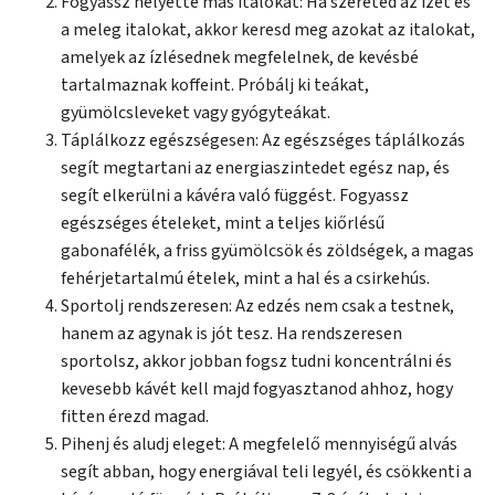
Fogyassz helyette más italokat: Ha szereted az ízét és
a meleg italokat, akkor keresd meg azokat az italokat,
amelyek az ízlésednek megfelelnek, de kevésbé
tartalmaznak koffeint. Próbálj ki teákat,
gyümölcsleveket vagy gyógyteákat.
Táplálkozz egészségesen: Az egészséges táplálkozás
segít megtartani az energiaszintedet egész nap, és
segít elkerülni a kávéra való függést. Fogyassz
egészséges ételeket, mint a teljes kiőrlésű
gabonafélék, a friss gyümölcsök és zöldségek, a magas
fehérjetartalmú ételek, mint a hal és a csirkehús.
Sportolj rendszeresen: Az edzés nem csak a testnek,
hanem az agynak is jót tesz. Ha rendszeresen
sportolsz, akkor jobban fogsz tudni koncentrálni és
kevesebb kávét kell majd fogyasztanod ahhoz, hogy
fitten érezd magad.
Pihenj és aludj eleget: A megfelelő mennyiségű alvás
segít abban, hogy energiával teli legyél, és csökkenti a