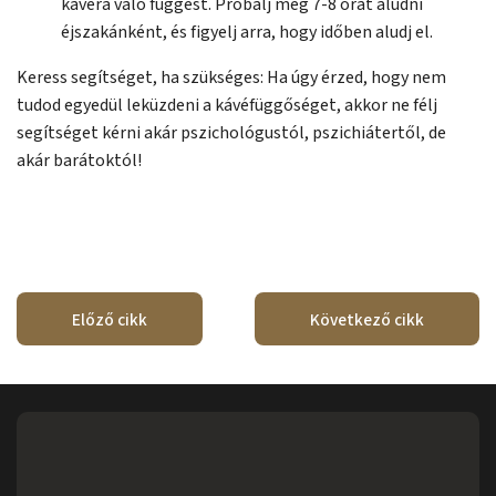
kávéra való függést. Próbálj meg 7-8 órát aludni
éjszakánként, és figyelj arra, hogy időben aludj el.
Keress segítséget, ha szükséges: Ha úgy érzed, hogy nem
tudod egyedül leküzdeni a kávéfüggőséget, akkor ne félj
segítséget kérni akár pszichológustól, pszichiátertől, de
akár barátoktól!
Előző cikk
Következő cikk