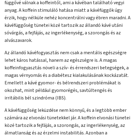
függővé válnak a koffeintől, ami a kávéban található vegyi
anyag. A koffein stimuláló hatása miatt a kávéfüggők úgy
érzik, hogy nélküle nehéz koncentrálni vagy ébren maradni. A
kávéfüggőség tünetei közé tartozik az állandó kávé utáni
sóvárgás, a fejfájás, az ingerlékenység, a szorongás és az
alvászavarok.
Az állandó kávéfogyasztás nem csak a mentális egészségre
lehet káros hatással, hanem az egészségre is. A magas
koffeinfogyasztás növeli a szív- és érrendszeri betegségek, a
magas vérnyomás és a diabétesz kialakulásának kockázatát.
Emellett a kávé gyomor- és bélrendszeri problémákat is
okozhat, mint például gyomorégés, savtúltengés és
irritábilis bél szindróma (IBS).
A kávéfüggőség leküzdése nem könnyű, és a legtöbb ember
számára az elvonási tünetekkel jár. A koffein elvonási tünetei
közé tartozik a fejfájás, a szorongás, az ingerlékenység, az
álmatlanság és az érzelmi instabilitás. Azonban a