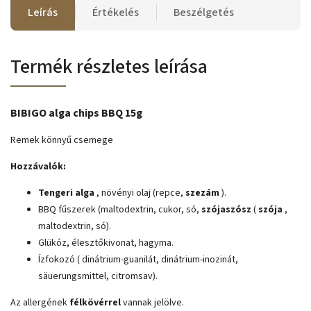
Leírás
Értékelés
Beszélgetés
Termék részletes leírása
BIBIGO alga chips BBQ 15g
Remek könnyű csemege
Hozzávalók:
Tengeri alga
, növényi olaj (repce,
szezám
).
BBQ fűszerek (maltodextrin, cukor, só,
szójaszósz
(
szója
,
maltodextrin, só).
Glükóz, élesztőkivonat, hagyma.
Ízfokozó (
dinátrium-guanilát, dinátrium-inozinát,
säuerungsmittel, citromsav).
Az allergének
félkövérrel
vannak jelölve.