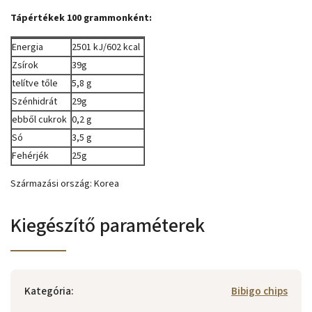
Tápértékek 100 grammonként:
Energia
2501 kJ/602 kcal
Zsírok
39g
telítve tőle
5,8 g
Szénhidrát
29g
ebből cukrok
0,2 g
Só
3,5 g
Fehérjék
25g
Származási ország: Korea
Kiegészítő paraméterek
Kategória
:
Bibigo chips