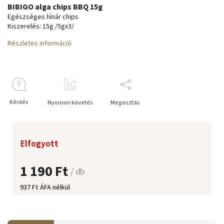
BIBIGO alga chips BBQ 15g
Egészséges hínár chips
Kiszerelés: 15g /5gx3/
Részletes információ
Kérdés
Nyomon követés
Megosztás
Elfogyott
1 190 Ft
/ db
937 Ft ÁFA nélkül