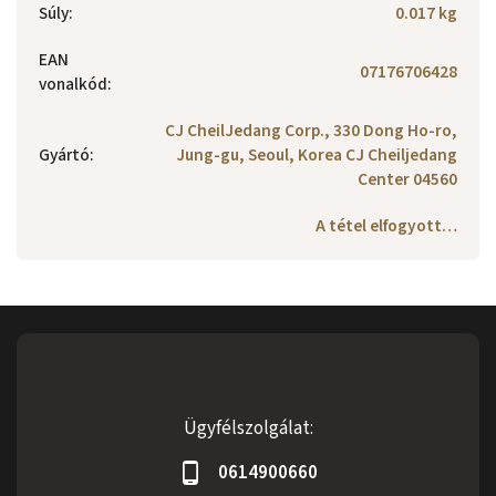
Súly
:
0.017 kg
EAN
07176706428
vonalkód
:
CJ CheilJedang Corp., 330 Dong Ho-ro,
Gyártó
:
Jung-gu, Seoul, Korea CJ Cheiljedang
Center 04560
A tétel elfogyott…
Ügyfélszolgálat:
0614900660