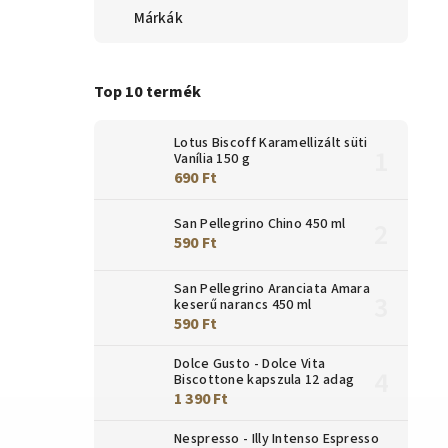
Márkák
Top 10 termék
Lotus Biscoff Karamellizált süti
Vanília 150 g
690 Ft
San Pellegrino Chino 450 ml
590 Ft
San Pellegrino Aranciata Amara
keserű narancs 450 ml
590 Ft
Dolce Gusto - Dolce Vita
Biscottone kapszula 12 adag
1 390 Ft
Nespresso - Illy Intenso Espresso