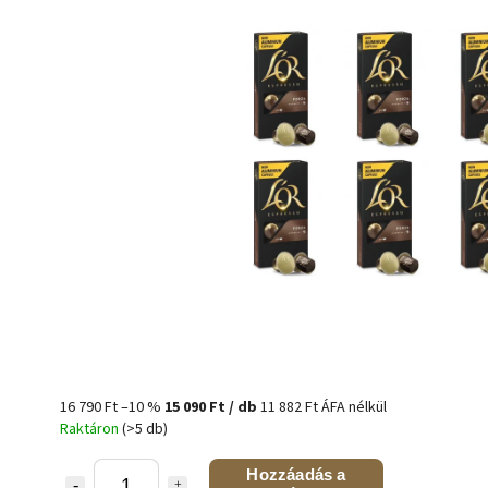
16 790 Ft
–10 %
15 090 Ft
/ db
11 882 Ft ÁFA nélkül
Raktáron
(>5 db)
Hozzáadás a