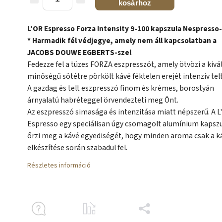
kosárhoz
L'OR Espresso Forza Intensity 9-100 kapszula Nespresso
* Harmadik fél védjegye, amely nem áll kapcsolatban a
JACOBS DOUWE EGBERTS-szel
Fedezze fel a tüzes FORZA eszpresszót, amely ötvözi a kivá
minőségű sötétre pörkölt kávé féktelen erejét intenzív telt 
A gazdag és telt eszpresszó finom és krémes, borostyán
árnyalatú habréteggel örvendezteti meg Önt.
Az eszpresszó simasága és intenzitása miatt népszerű. A L
Espresso egy speciálisan úgy csomagolt alumínium kapsz
őrzi meg a kávé egyediségét, hogy minden aroma csak a k
elkészítése során szabadul fel.
Részletes információ