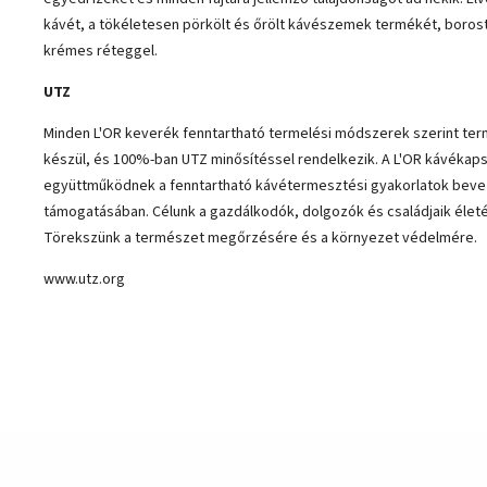
kávét, a tökéletesen pörkölt és őrölt kávészemek termékét, boros
krémes réteggel.
UTZ
Minden L'OR keverék fenntartható termelési módszerek szerint ter
készül, és 100%-ban UTZ minősítéssel rendelkezik. A L'OR kávékap
együttműködnek a fenntartható kávétermesztési gyakorlatok bev
támogatásában. Célunk a gazdálkodók, dolgozók és családjaik életé
Törekszünk a természet megőrzésére és a környezet védelmére.
www.utz.org