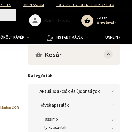
FIZETÉS
IMPRESSZUM
FOGYASZTÓVÉDELMI TÁJÉKOZTATÓ
Kosár
Bejelentkezés
Üres kosár
ŐRÖLT KÁVÉK
INSTANT KÁVÉK
ÜNNEPI KOLLE
Kosár
Kategóriák
Aktuális akciók és újdonságok
Kávékapszulák
Márka:
L'OR
Tassimo
Illy kapszulák