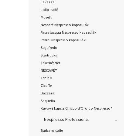
Lavazza
Lollo caffé
Musetti
Nescafé Nespresso kapszulák
Passalacqua Nespresso kapszulák
Pellini Nespresso kapszulák
Segafredo
Starbucks
Tesztkészlet
NESCAFÉ®
Tchibo
Zicaffe
Bazzara
Saquella
Kávové kapsle Chicco d'Oro do Nespresso®
Nespresso Professional
Barbaro caffe