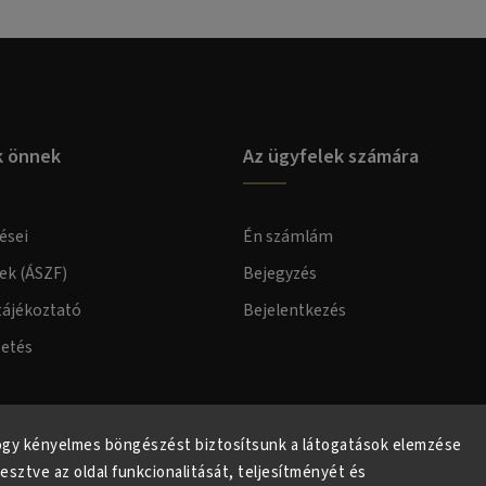
k önnek
Az ügyfelek számára
ései
Én számlám
lek (ÁSZF)
Bejegyzés
tájékoztató
Bejelentkezés
zetés
elmi tájékoztató
ogy kényelmes böngészést biztosítsunk a látogatások elemzése
lesztve az oldal funkcionalitását, teljesítményét és