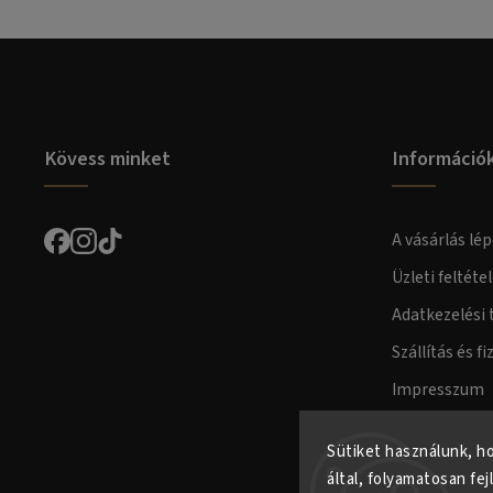
Kövess minket
Információ
A vásárlás lép
Üzleti feltéte
Adatkezelési 
Szállítás és fi
Impresszum
Fogyasztóvéd
Sütiket használunk, h
által, folyamatosan fej