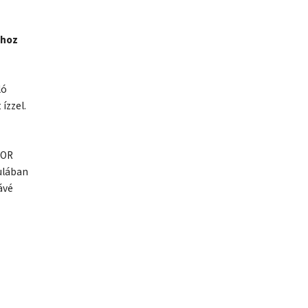
-hoz
ló
ízzel.
'OR
ulában
ávé