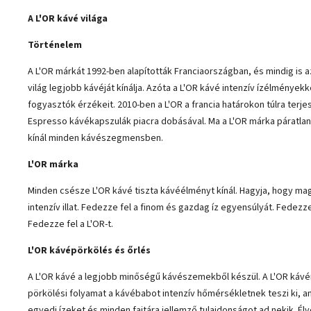
A L'OR kávé világa
Történelem
A L'OR márkát 1992-ben alapították Franciaországban, és mindig is az
világ legjobb kávéját kínálja. Azóta a L'OR kávé intenzív ízélményekke
fogyasztók érzékeit. 2010-ben a L'OR a francia határokon túlra terje
Espresso kávékapszulák piacra dobásával. Ma a L'OR márka páratl
kínál minden kávészegmensben.
L'OR márka
Minden csésze L'OR kávé tiszta kávéélményt kínál. Hagyja, hogy mag
intenzív illat. Fedezze fel a finom és gazdag íz egyensúlyát. Fedezze
Fedezze fel a L'OR-t.
L'OR kávépörkölés és őrlés
A L'OR kávé a legjobb minőségű kávészemekből készül. A L'OR kávé
pörkölési folyamat a kávébabot intenzív hőmérsékletnek teszi ki, a
egyedi ízeket és minden fajtára jellemző tulajdonságot ad nekik. É