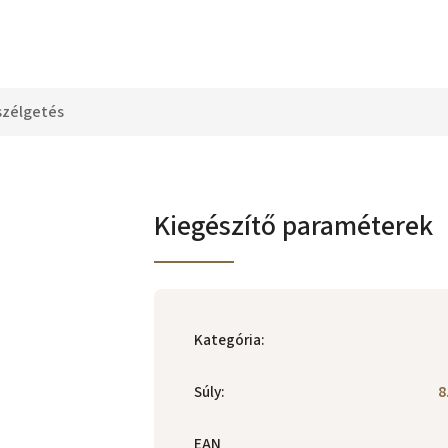
szélgetés
Kiegészítő paraméterek
z
Kategória
:
Súly
:
8
EAN