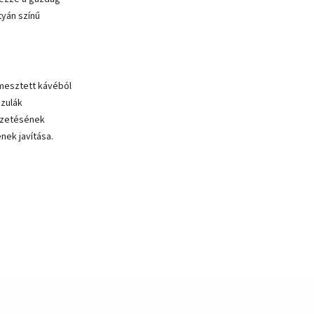
tyán színű
mesztett kávéból
szulák
ezetésének
nek javítása.