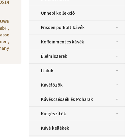
0514
Ünnepi kollekció
OUWE
Frissen pörkölt kávék
mbH,
asse
emen,
Koffeinmentes kávék
many
Élelmiszerek
Italok
Kávéfőzők
Kávéscsészék és Poharak
Kiegészítők
Kávé kellékek