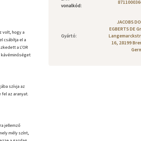
871100036
vonalkód
:
JACOBS D
EGBERTS DE G
 volt, hogy a
Gyártó
:
Langemarckstr
l csábítja el a
16, 28199 Br
szkedett a L'OR
Ger
an kávéminőséget
ába szívja az
 fel az aranyat.
ra jellemző
mely mély színt,
lvezze a gazdag