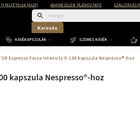
TI FELTÉTELEK (ÁSZF)
ADATKEZELÉSI TÁJÉKOZTATÓ
SZÁLLÍTÁS ÉS 
Keresés
KÁVÉKAPSZULÁK
SZEMES KÁVÉK
´OR Espresso Forza Intensity 9-100 kapszula Nespresso®-hoz
100 kapszula Nespresso®-hoz