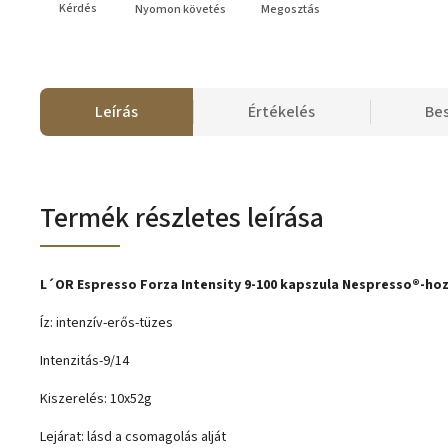
Kérdés
Nyomon követés
Megosztás
Leírás
Értékelés
Be
Termék részletes leírása
L´OR Espresso Forza Intensity 9-100 kapszula Nespresso®-ho
Íz: intenzív-erős-tüzes
Intenzitás-9/14
Kiszerelés: 10x52g
Lejárat: lásd a csomagolás alját