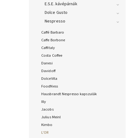
E.S.E. kávépárnák
Dolce Gusto
Nespresso
Caffé Barbaro
Caffe Borbone
Caffitaly
Costa Coffee
Danesi
Davidoff
DolceVita
FoodNess
Hausbrandt Nespresso kapszulák
Illy
Jacobs
Julius Meinl
Kimbo
L'OR