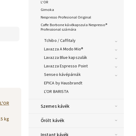
L‘OR
Gimoka
Nespresso Profesional Original
Caffe Borbone kávékapszula Nespresso®
Professional számára
Tchibo / Caffitaly
Lavazza A Modo Mio®
Lavazza Blue kapszulák
Lavazza Espresso Point
Senseo kávépárnák
EPICA by Hausbrandt
L'OR BARISTA
L'OR
Szemes kávék
.5 kg
Őrölt kávék
Instant kávék