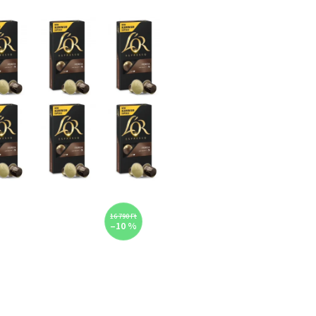
16 790 Ft
–10 %