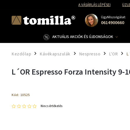
A VÁSÁRLÁS LÉPÉSEI
ÜZLE
Ügyfélszolgálat:
0614900660
AKTUÁLIS AKCIÓK ÉS ÚJDONSÁGOK
Kezdőlap
Kávékapszulák
Nespresso
L'OR
L
/
/
/
/
L´OR Espresso Forza Intensity 9-
Kód:
10525
Nincs értékelés