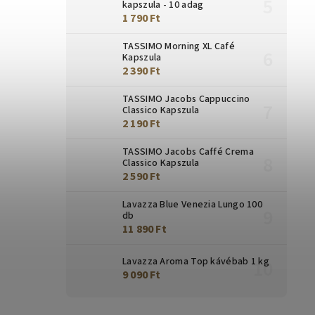
kapszula - 10 adag
1 790 Ft
TASSIMO Morning XL Café
Kapszula
2 390 Ft
TASSIMO Jacobs Cappuccino
Classico Kapszula
2 190 Ft
TASSIMO Jacobs Caffé Crema
Classico Kapszula
2 590 Ft
Lavazza Blue Venezia Lungo 100
db
11 890 Ft
Lavazza Aroma Top kávébab 1 kg
9 090 Ft